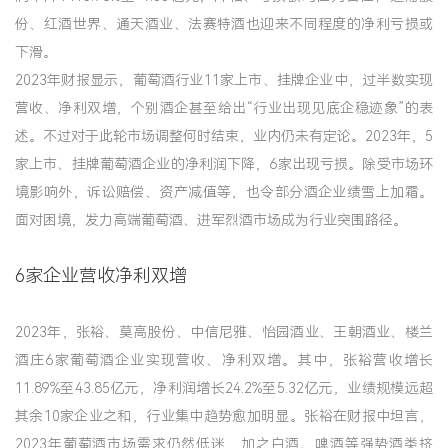
份、红酒世界、通天酒业、法赛特酒也迎来不同程度的净利亏损或
下滑。
2023年财报显示，葡萄酒行业11家上市、挂牌企业中，过半数实现
营收、净利双增，个别酒企甚至给出“行业出现见底企稳迹象”的表
述。不过对于此轮市场调整何时结束，业内仍未有定论。2023年，5
家上市、挂牌葡萄酒企业的净利润下降，6家出现亏损。除受市场环
境影响外，诉讼赔偿、资产减值等，也令部分酒企业绩雪上加霜。
面对困境，发力高端葡萄酒、进军烈酒市场成为行业突围路径。
6家企业营收净利双增
2023年，张裕、莫高股份、中信尼雅、怡园酒业、王朝酒业、楼兰
酒庄6家葡萄酒企业实现营收、净利双增。其中，张裕营收增长
11.89%至43.85亿元，净利润增长24.2%至5.32亿元，业绩规模远超
其余10家企业之和，行业集中趋势愈加明显。张裕在财报中坦言，
2023年葡萄酒市场需求仍然低迷，加之白酒、啤酒等强势酒类挤