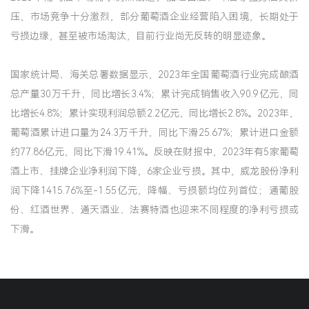
压，市场竞争十分激烈，部分葡萄酒企业经营陷入困境，长期处于
亏损边缘，甚至被市场淘汰，目前行业尚无反转的明显迹象。
国家统计局、海关总署数据显示，2023年全国葡萄酒行业完成酿酒
总产量30万千升，同比增长3.4%；累计完成销售收入90.9亿元，同
比增长4.8%；累计实现利润总额2.2亿元，同比增长2.8%。2023年，
葡萄酒累计进口量为24.3万千升，同比下滑25.67%；累计进口金额
约77.86亿元，同比下滑19.41%。反映在财报中，2023年有5家葡萄
酒上市、挂牌企业净利润下降，6家企业亏损。其中，威龙股份净利
润下降1415.76%至-1.55亿元，降幅、亏损额均位列首位；通葡股
份、红酒世界、通天酒业、法赛特酒也迎来不同程度的净利亏损或
下滑。