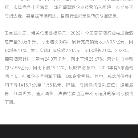
压，市场竞争十分激烈，部分葡萄酒企业经营陷入困境，长期处于
亏损边缘，甚至被市场淘汰，目前行业尚无反转的明显迹象。
国家统计局、海关总署数据显示，2023年全国葡萄酒行业完成酿酒
总产量30万千升，同比增长3.4%；累计完成销售收入90.9亿元，同
比增长4.8%；累计实现利润总额2.2亿元，同比增长2.8%。2023年，
葡萄酒累计进口量为24.3万千升，同比下滑25.67%；累计进口金额
约77.86亿元，同比下滑19.41%。反映在财报中，2023年有5家葡萄
酒上市、挂牌企业净利润下降，6家企业亏损。其中，威龙股份净利
润下降1415.76%至-1.55亿元，降幅、亏损额均位列首位；通葡股
份、红酒世界、通天酒业、法赛特酒也迎来不同程度的净利亏损或
下滑。