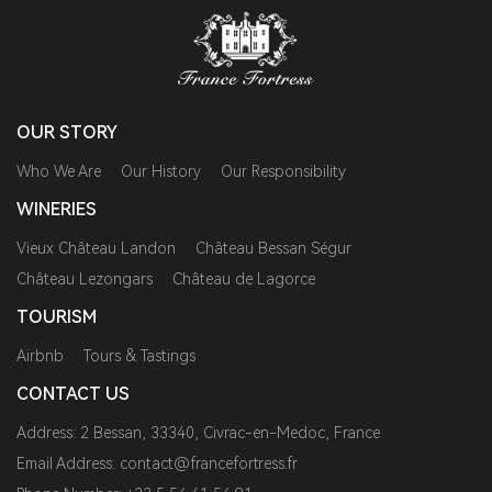
OUR STORY
Who We Are
Our History
Our Responsibility
WINERIES
Vieux Château Landon
Château Bessan Ségur
Château Lezongars
Château de Lagorce
TOURISM
Airbnb
Tours & Tastings
CONTACT US
Address: 2 Bessan, 33340, Civrac-en-Medoc, France
Email Address: contact@francefortress.fr