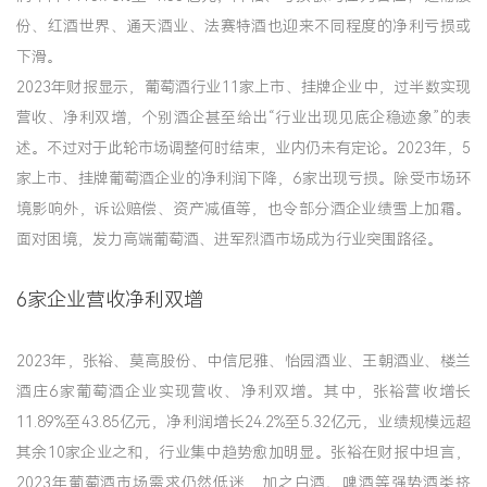
份、红酒世界、通天酒业、法赛特酒也迎来不同程度的净利亏损或
下滑。
2023年财报显示，葡萄酒行业11家上市、挂牌企业中，过半数实现
营收、净利双增，个别酒企甚至给出“行业出现见底企稳迹象”的表
述。不过对于此轮市场调整何时结束，业内仍未有定论。2023年，5
家上市、挂牌葡萄酒企业的净利润下降，6家出现亏损。除受市场环
境影响外，诉讼赔偿、资产减值等，也令部分酒企业绩雪上加霜。
面对困境，发力高端葡萄酒、进军烈酒市场成为行业突围路径。
6家企业营收净利双增
2023年，张裕、莫高股份、中信尼雅、怡园酒业、王朝酒业、楼兰
酒庄6家葡萄酒企业实现营收、净利双增。其中，张裕营收增长
11.89%至43.85亿元，净利润增长24.2%至5.32亿元，业绩规模远超
其余10家企业之和，行业集中趋势愈加明显。张裕在财报中坦言，
2023年葡萄酒市场需求仍然低迷，加之白酒、啤酒等强势酒类挤